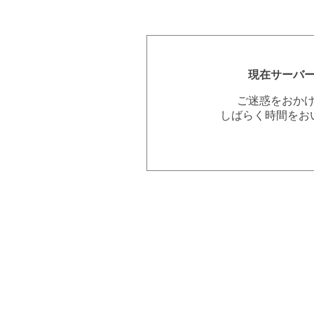
現在サーバ
ご迷惑をおか
しばらく時間をお