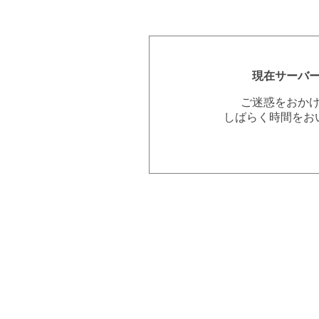
現在サーバ
ご迷惑をおか
しばらく時間をお