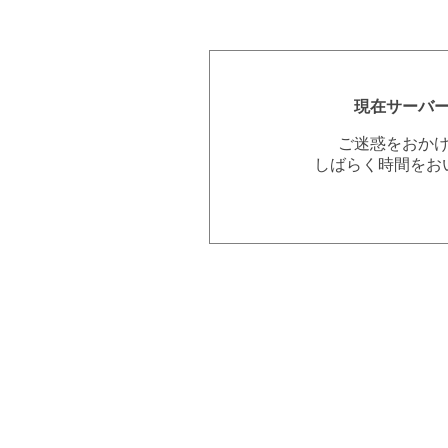
現在サーバ
ご迷惑をおか
しばらく時間をお