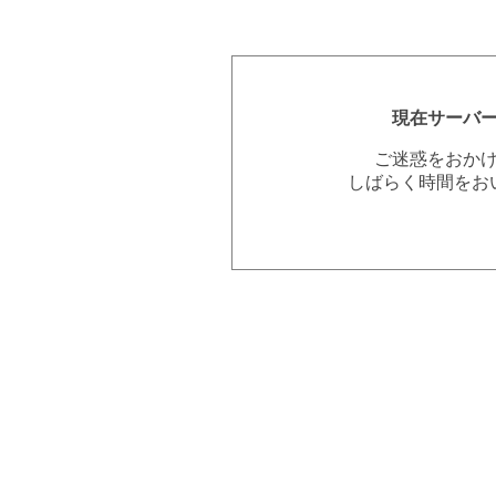
現在サーバ
ご迷惑をおか
しばらく時間をお