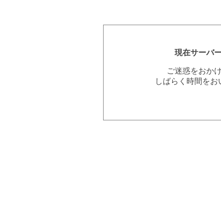
現在サーバ
ご迷惑をおか
しばらく時間をお