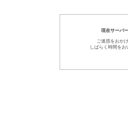
現在サーバ
ご迷惑をおか
しばらく時間をお