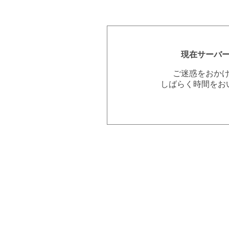
現在サーバ
ご迷惑をおか
しばらく時間をお