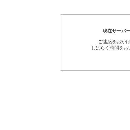
現在サーバ
ご迷惑をおか
しばらく時間をお