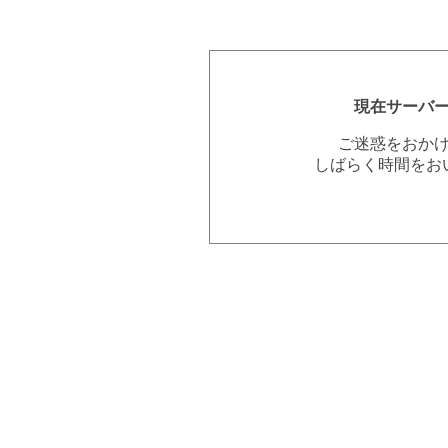
現在サーバ
ご迷惑をおか
しばらく時間をお