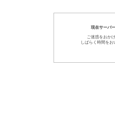
現在サーバ
ご迷惑をおか
しばらく時間をお