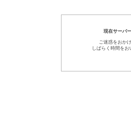
現在サーバ
ご迷惑をおか
しばらく時間をお