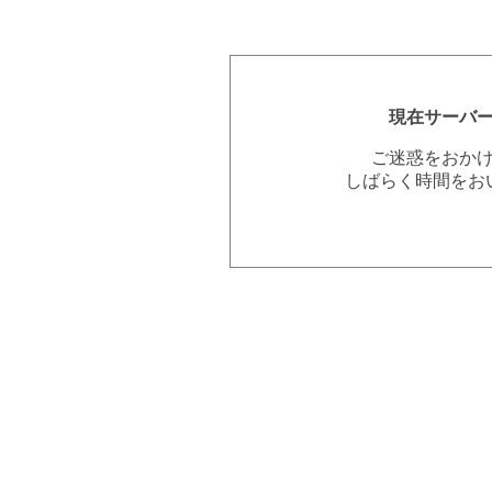
現在サーバ
ご迷惑をおか
しばらく時間をお