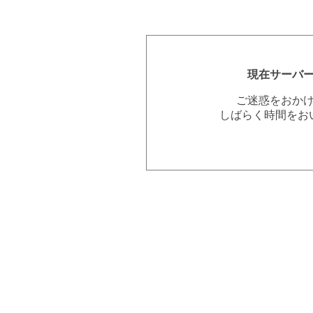
現在サーバ
ご迷惑をおか
しばらく時間をお