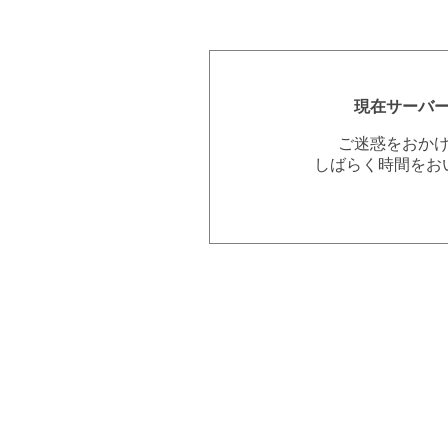
現在サーバ
ご迷惑をおか
しばらく時間をお