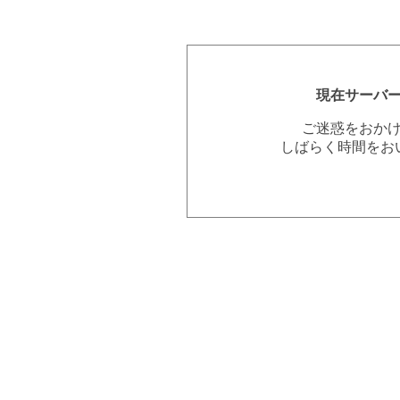
現在サーバ
ご迷惑をおか
しばらく時間をお