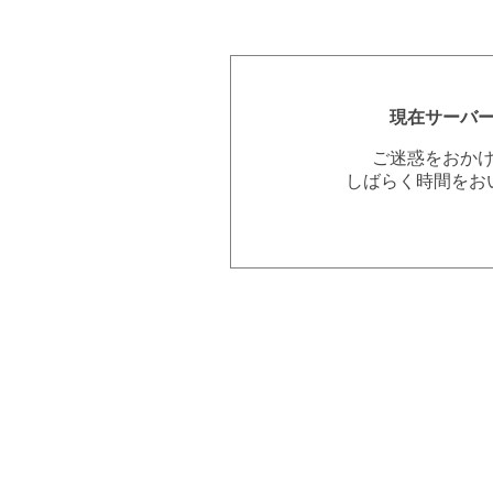
現在サーバ
ご迷惑をおか
しばらく時間をお