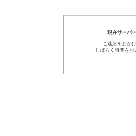
現在サーバ
ご迷惑をおか
しばらく時間をお