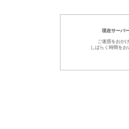
現在サーバ
ご迷惑をおか
しばらく時間をお