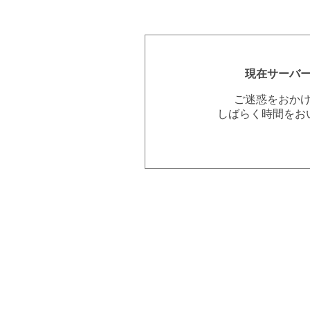
現在サーバ
ご迷惑をおか
しばらく時間をお