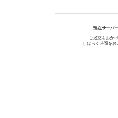
現在サーバ
ご迷惑をおか
しばらく時間をお