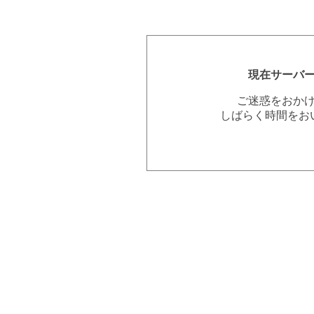
現在サーバ
ご迷惑をおか
しばらく時間をお