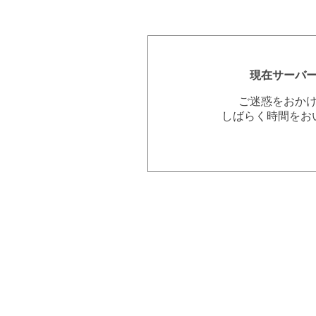
現在サーバ
ご迷惑をおか
しばらく時間をお