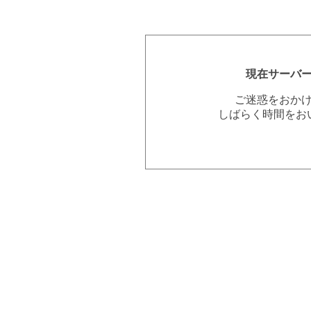
現在サーバ
ご迷惑をおか
しばらく時間をお