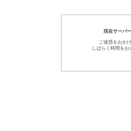
現在サーバ
ご迷惑をおか
しばらく時間をお