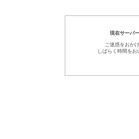
現在サーバ
ご迷惑をおか
しばらく時間をお