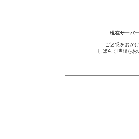
現在サーバ
ご迷惑をおか
しばらく時間をお