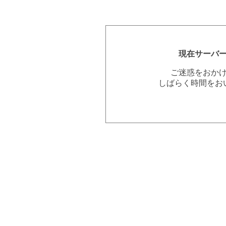
現在サーバ
ご迷惑をおか
しばらく時間をお