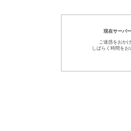
現在サーバ
ご迷惑をおか
しばらく時間をお