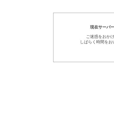
現在サーバ
ご迷惑をおか
しばらく時間をお