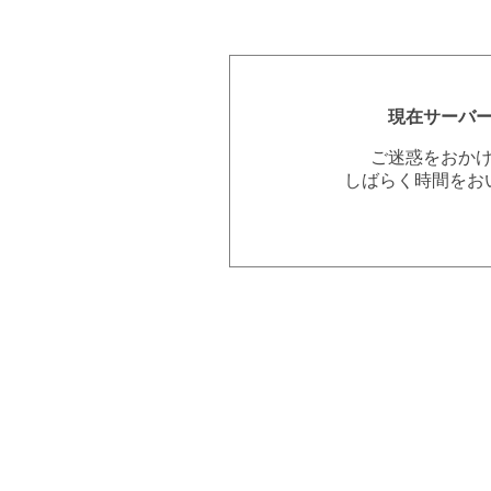
現在サーバ
ご迷惑をおか
しばらく時間をお