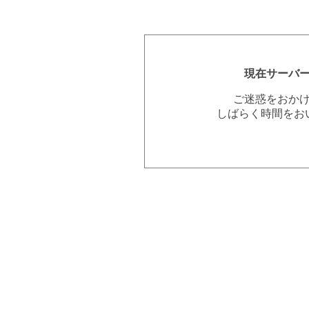
現在サーバ
ご迷惑をおか
しばらく時間をお