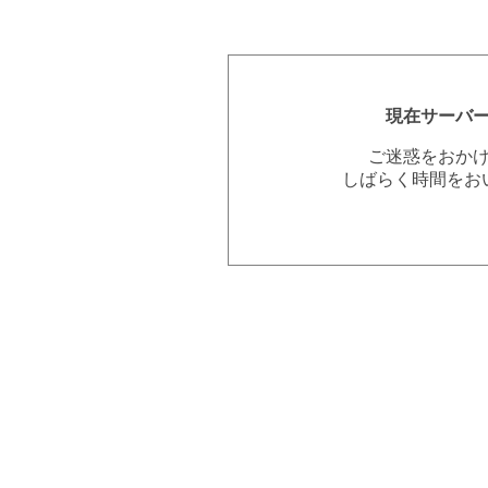
現在サーバ
ご迷惑をおか
しばらく時間をお