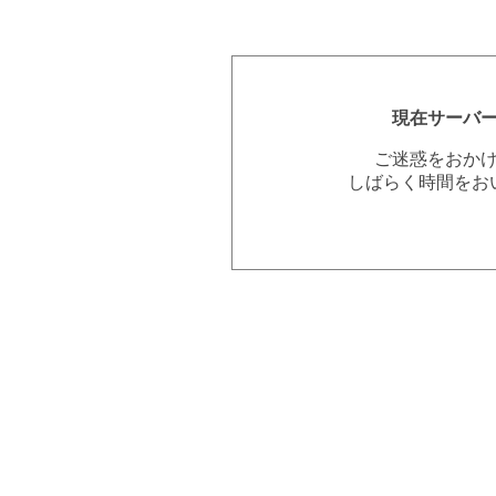
現在サーバ
ご迷惑をおか
しばらく時間をお