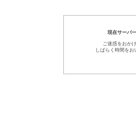
現在サーバ
ご迷惑をおか
しばらく時間をお