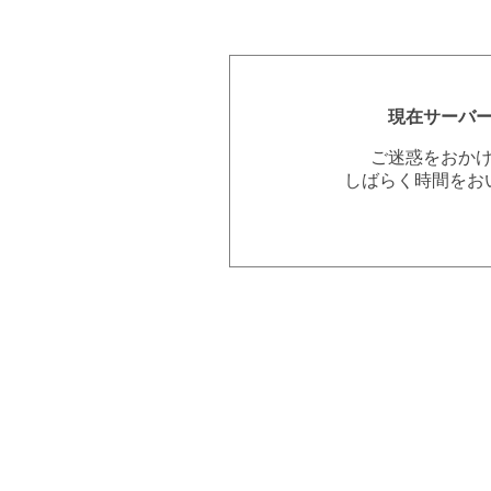
現在サーバ
ご迷惑をおか
しばらく時間をお