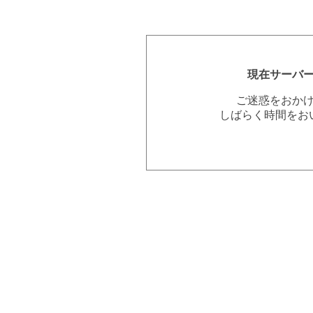
現在サーバ
ご迷惑をおか
しばらく時間をお