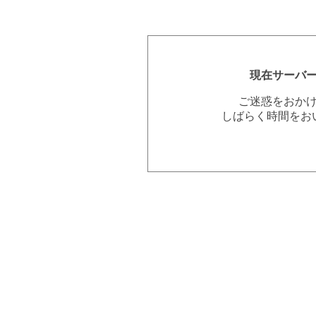
現在サーバ
ご迷惑をおか
しばらく時間をお