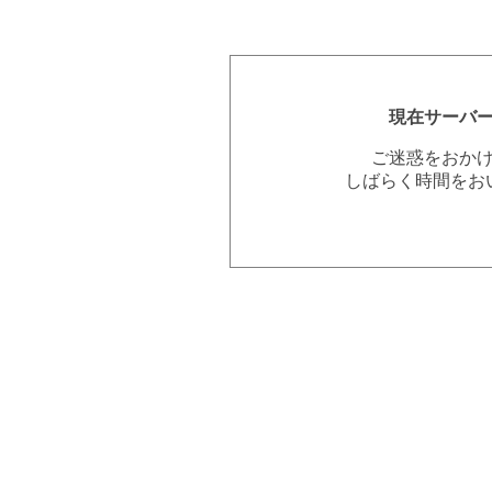
現在サーバ
ご迷惑をおか
しばらく時間をお