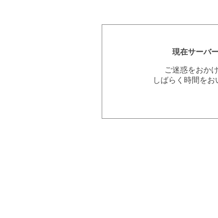
現在サーバ
ご迷惑をおか
しばらく時間をお