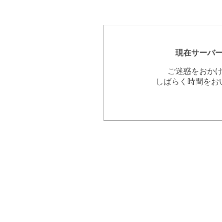
現在サーバ
ご迷惑をおか
しばらく時間をお