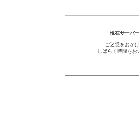
現在サーバ
ご迷惑をおか
しばらく時間をお