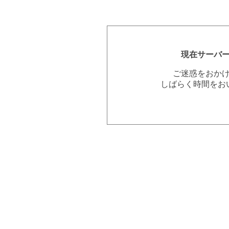
現在サーバ
ご迷惑をおか
しばらく時間をお