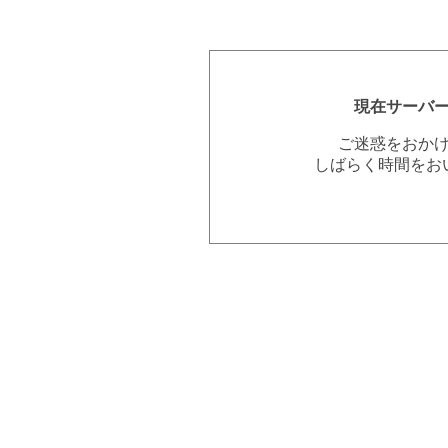
現在サーバ
ご迷惑をおか
しばらく時間をお