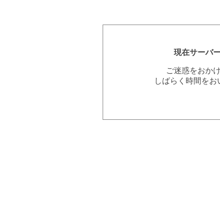
現在サーバ
ご迷惑をおか
しばらく時間をお