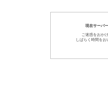
現在サーバ
ご迷惑をおか
しばらく時間をお