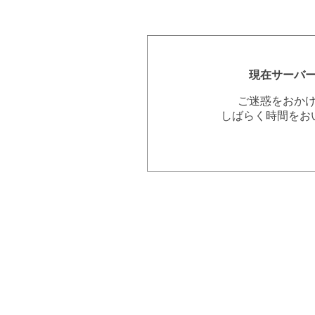
現在サーバ
ご迷惑をおか
しばらく時間をお