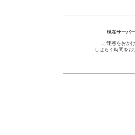
現在サーバ
ご迷惑をおか
しばらく時間をお