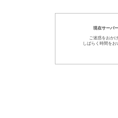
現在サーバ
ご迷惑をおか
しばらく時間をお