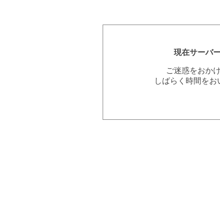
現在サーバ
ご迷惑をおか
しばらく時間をお