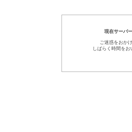
現在サーバ
ご迷惑をおか
しばらく時間をお